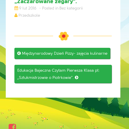
„Zaczarowane zegary”.
9 lut 2016
Bez kategorii
Przedszkole
Post

Międzynarodowy Dzień Pizzy- zajęcia kulinarne
navigation
Edukacja Bajeczna Czytam Pierwsza Klasa pt:
„Sztukmistrzowie o Piotrkowie”.

