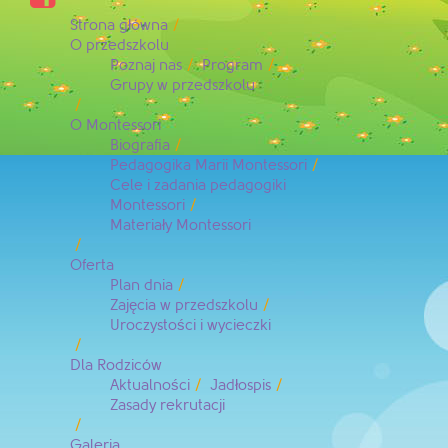
Strona główna
O przedszkolu
Poznaj nas
Program
Grupy w przedszkolu
O Montessori
Biografia
Pedagogika Marii Montessori
Cele i zadania pedagogiki
Montessori
Materiały Montessori
Oferta
Plan dnia
Zajęcia w przedszkolu
Uroczystości i wycieczki
Dla Rodziców
Aktualności
Jadłospis
Zasady rekrutacji
Galeria