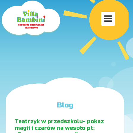
Toggle

navigat
Blog
Teatrzyk w przedszkolu- pokaz
magii i czarów na wesoło pt: