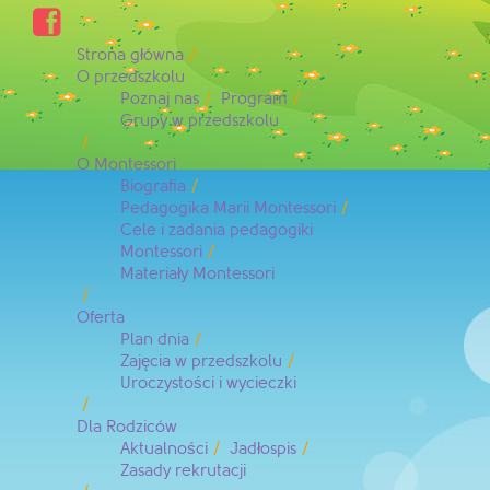

Strona główna
O przedszkolu
Poznaj nas
Program
Grupy w przedszkolu
O Montessori
Biografia
Pedagogika Marii Montessori
Cele i zadania pedagogiki
Montessori
Materiały Montessori
Oferta
Plan dnia
Zajęcia w przedszkolu
Uroczystości i wycieczki
Dla Rodziców
Aktualności
Jadłospis
Zasady rekrutacji