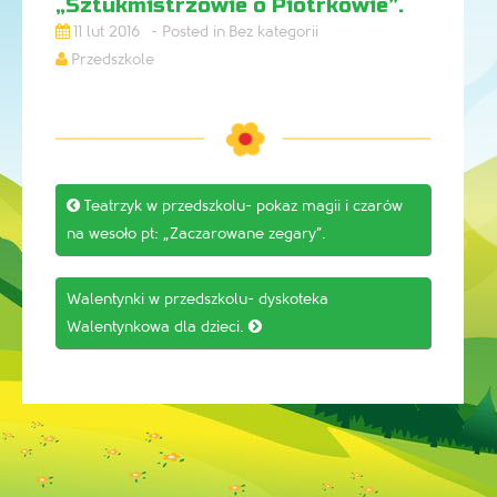
„Sztukmistrzowie o Piotrkowie”.
11 lut 2016
Bez kategorii
Przedszkole
Post

Teatrzyk w przedszkolu- pokaz magii i czarów
navigation
na wesoło pt: „Zaczarowane zegary”.
Walentynki w przedszkolu- dyskoteka
Walentynkowa dla dzieci.
