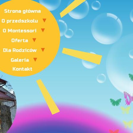
Strona główna
O przedszkolu
O Montessori
Oferta
Dla Rodziców
Galeria
Kontakt