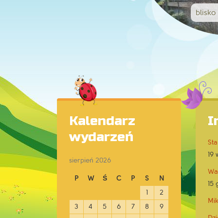
blisko
Kalendarz
I
wydarzeń
Sta
19 
sierpień 2026
Wa
P
W
Ś
C
P
S
N
15 
1
2
Mik
3
4
5
6
7
8
9
Dzi