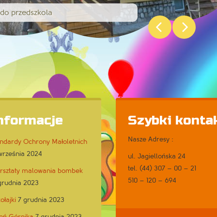
 do przedszkola


nformacje
Szybki konta
Nasze Adresy :
ndardy Ochrony Małoletnich
września 2024
ul. Jagiellońska 24
tel. (44) 307 – 00 – 21
rsztaty malowania bombek
510 – 120 – 694
grudnia 2023
ołajki
7 grudnia 2023
eń Górnika
7 grudnia 2023