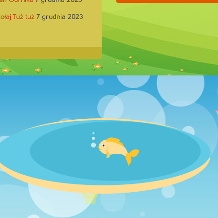
ołaj Tuż tuż
7 grudnia 2023