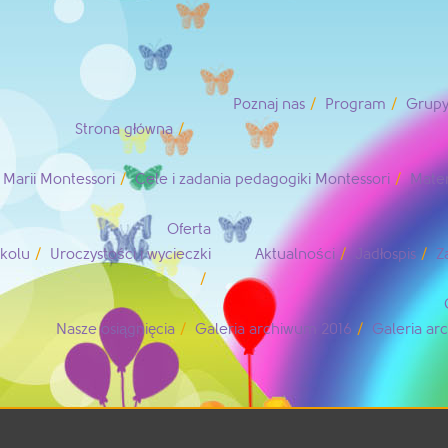
Poznaj nas
Program
Grupy
Strona główna
Marii Montessori
Cele i zadania pedagogiki Montessori
Mater
Oferta
zkolu
Uroczystości i wycieczki
Aktualności
Jadłospis
Z
Nasze osiągnięcia
Galeria archiwum 2016
Galeria a