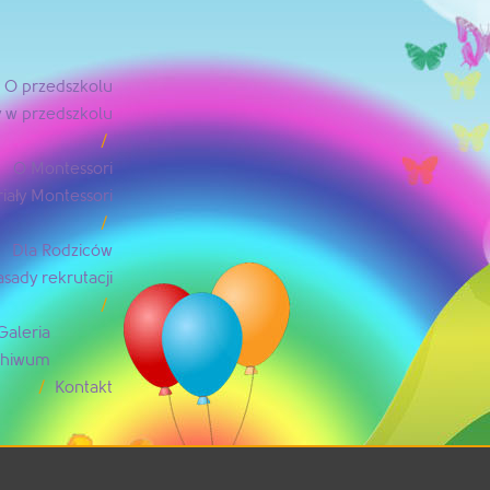
O przedszkolu
 w przedszkolu
O Montessori
iały Montessori
Dla Rodziców
asady rekrutacji
Galeria
rchiwum
Kontakt