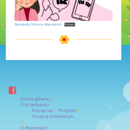
Standardy-Ochrony-Maloletnich
Pobierz

Strona główna
O przedszkolu
Poznaj nas
Program
Grupy w przedszkolu
O Montessori