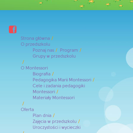

Strona główna
O przedszkolu
Poznaj nas
Program
Grupy w przedszkolu
O Montessori
Biografia
Pedagogika Marii Montessori
Cele i zadania pedagogiki
Montessori
Materiały Montessori
Oferta
Plan dnia
Zajęcia w przedszkolu
Uroczystości i wycieczki