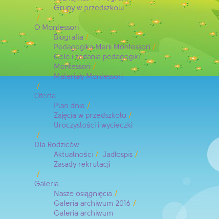
Grupy w przedszkolu
O Montessori
Biografia
Pedagogika Marii Montessori
Cele i zadania pedagogiki
Montessori
Materiały Montessori
Oferta
Plan dnia
Zajęcia w przedszkolu
Uroczystości i wycieczki
Dla Rodziców
Aktualności
Jadłospis
Zasady rekrutacji
Galeria
Nasze osiągnięcia
Galeria archiwum 2016
Galeria archiwum