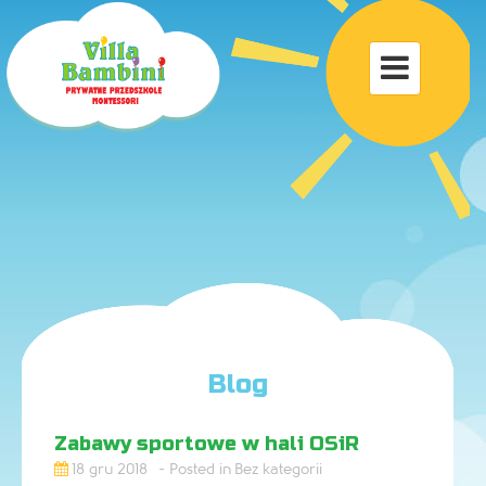
Toggle

navigat
Blog
Zabawy sportowe w hali OSiR
18 gru 2018
Bez kategorii