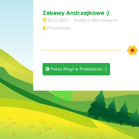
Zabawy Andrzejkowe :)
30 lis 2021
Bez kategorii
Przedszkole
Post

Pokaz Magii w Przedszkolu :)
navigation