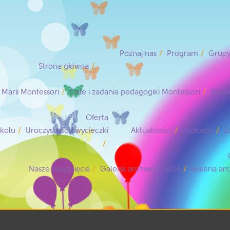
Poznaj nas
Program
Grupy
Strona główna
Marii Montessori
Cele i zadania pedagogiki Montessori
Mater
Oferta
zkolu
Uroczystości i wycieczki
Aktualności
Jadłospis
Z
Nasze osiągnięcia
Galeria archiwum 2016
Galeria a