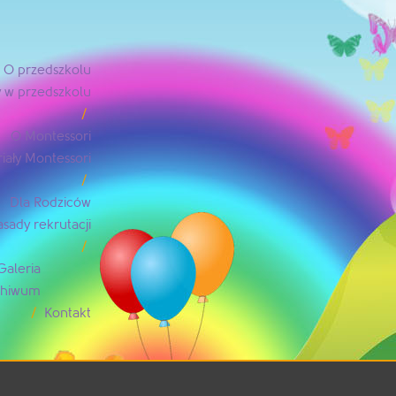
O przedszkolu
 w przedszkolu
O Montessori
iały Montessori
Dla Rodziców
asady rekrutacji
Galeria
rchiwum
Kontakt