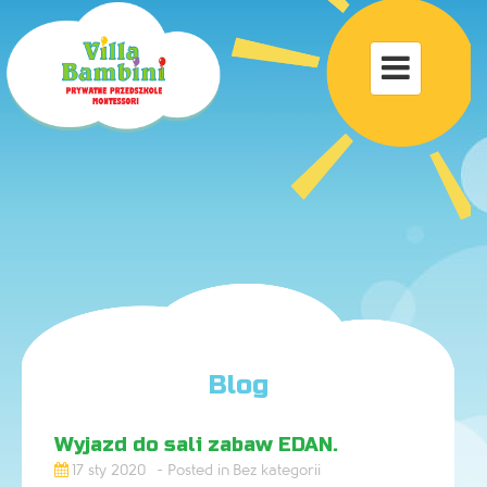
Toggle

navigat
Blog
Wyjazd do sali zabaw EDAN.
17 sty 2020
Bez kategorii