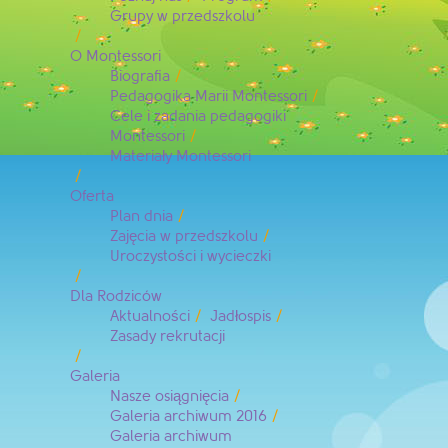
Grupy w przedszkolu
O Montessori
Biografia
Pedagogika Marii Montessori
Cele i zadania pedagogiki
Montessori
Materiały Montessori
Oferta
Plan dnia
Zajęcia w przedszkolu
Uroczystości i wycieczki
Dla Rodziców
Aktualności
Jadłospis
Zasady rekrutacji
Galeria
Nasze osiągnięcia
Galeria archiwum 2016
Galeria archiwum