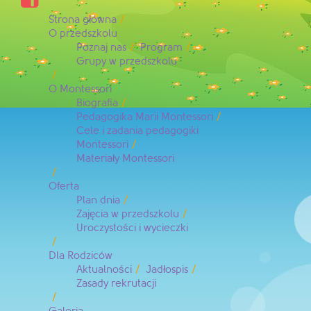
Strona główna
O przedszkolu
Poznaj nas
Program
Grupy w przedszkolu
O Montessori
Biografia
Pedagogika Marii Montessori
Cele i zadania pedagogiki
Montessori
Materiały Montessori
Oferta
Plan dnia
Zajęcia w przedszkolu
Uroczystości i wycieczki
Dla Rodziców
Aktualności
Jadłospis
Zasady rekrutacji