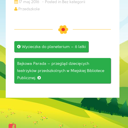
17 maj 2016
Bez kategorii
Przedszkole
Post

Wycieczka do planetarium – 6 latki
navigation
Bajkowa Parada – przegląd dziecięcych
teatrzyków przedszkolnych w Miejskiej Bibliotece
Publicznej.

