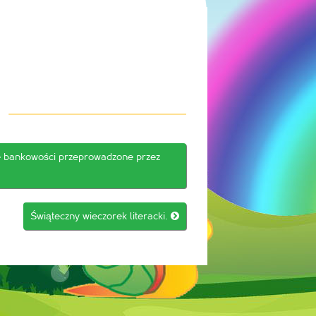
e bankowości przeprowadzone przez
Świąteczny wieczorek literacki.
