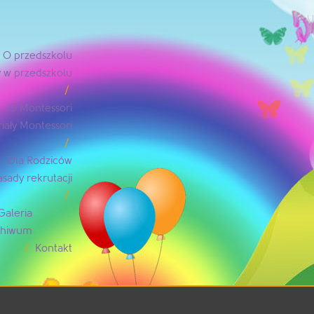
O przedszkolu
 w przedszkolu
O Montessori
iały Montessori
Dla Rodziców
asady rekrutacji
Galeria
rchiwum
Kontakt