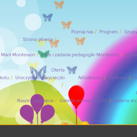
Poznaj nas
Program
Grupy
Strona główna
Marii Montessori
Cele i zadania pedagogiki Montessori
Mater
Oferta
zkolu
Uroczystości i wycieczki
Aktualności
Jadłospis
Z
Nasze osiągnięcia
Galeria archiwum 2016
Galeria a