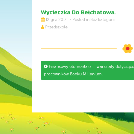
Wycieczka Do Bełchatowa.
12 gru 2017
Bez kategorii
Przedszkole
Post

Finansowy elementarz – warsztaty dotycząc
navigation
pracowników Banku Millenium.