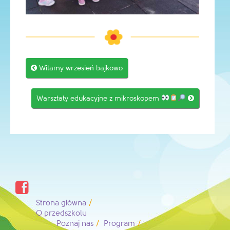
Post

Witamy wrzesień bajkowo
navigation
Warsztaty edukacyjne z mikroskopem


Strona główna
O przedszkolu
Poznaj nas
Program