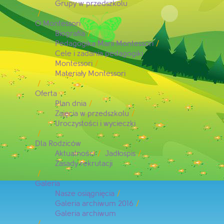
Grupy w przedszkolu
O Montessori
Biografia
Pedagogika Marii Montessori
Cele i zadania pedagogiki
Montessori
Materiały Montessori
Oferta
Plan dnia
Zajęcia w przedszkolu
Uroczystości i wycieczki
Dla Rodziców
Aktualności
Jadłospis
Zasady rekrutacji
Galeria
Nasze osiągnięcia
Galeria archiwum 2016
Galeria archiwum