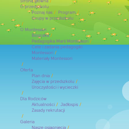
Strona główna
O przedszkolu
Poznaj nas
Program
Grupy w przedszkolu
O Montessori
Biografia
Pedagogika Marii Montessori
Cele i zadania pedagogiki
Montessori
Materiały Montessori
Oferta
Plan dnia
Zajęcia w przedszkolu
Uroczystości i wycieczki
Dla Rodziców
Aktualności
Jadłospis
Zasady rekrutacji
Galeria
Nasze osiągnięcia