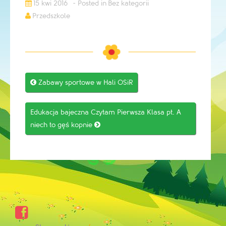
15 kwi 2016
Bez kategorii
Przedszkole
Post

Zabawy sportowe w Hali OSiR
navigation
Edukacja bajeczna Czytam Pierwsza Klasa pt. A
niech to gęś kopnie

