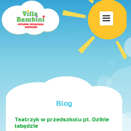
Toggle

navigat
Blog
Teatrzyk w przedszkolu pt. Dzikie
łabędzie