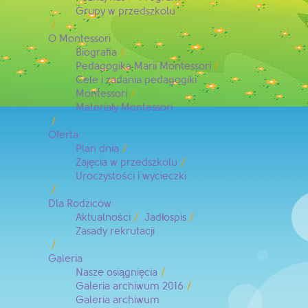
Grupy w przedszkolu
O Montessori
Biografia
Pedagogika Marii Montessori
Cele i zadania pedagogiki
Montessori
Materiały Montessori
Oferta
Plan dnia
Zajęcia w przedszkolu
Uroczystości i wycieczki
Dla Rodziców
Aktualności
Jadłospis
Zasady rekrutacji
Galeria
Nasze osiągnięcia
Galeria archiwum 2016
Galeria archiwum