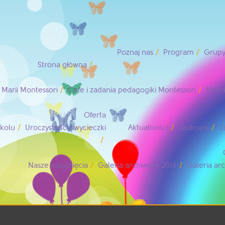
Poznaj nas
Program
Grupy
Strona główna
Marii Montessori
Cele i zadania pedagogiki Montessori
Mater
Oferta
zkolu
Uroczystości i wycieczki
Aktualności
Jadłospis
Z
Nasze osiągnięcia
Galeria archiwum 2016
Galeria a