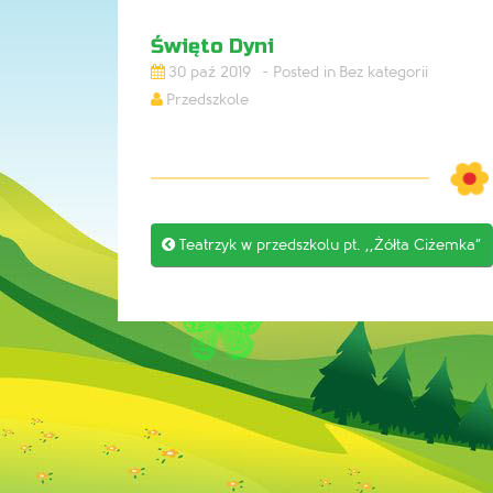
Święto Dyni
30 paź 2019
Bez kategorii
Przedszkole
Post

Teatrzyk w przedszkolu pt. ,,Żółta Ciżemka”
navigation