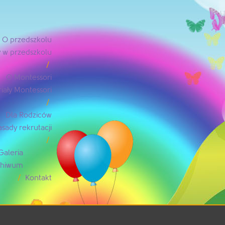
O przedszkolu
 w przedszkolu
O Montessori
iały Montessori
Dla Rodziców
asady rekrutacji
Galeria
rchiwum
Kontakt