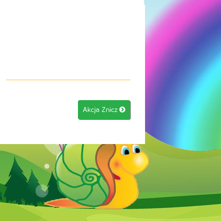
Akcja Znicz
