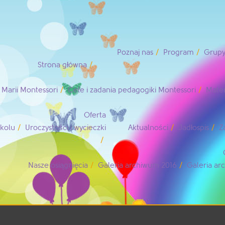
Poznaj nas
Program
Grupy
Strona główna
Marii Montessori
Cele i zadania pedagogiki Montessori
Mater
Oferta
zkolu
Uroczystości i wycieczki
Aktualności
Jadłospis
Z
Nasze osiągnięcia
Galeria archiwum 2016
Galeria a