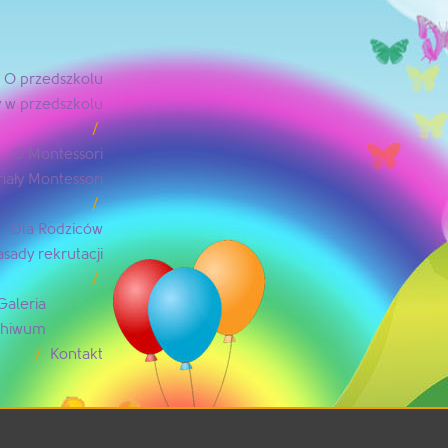
O przedszkolu
 w przedszkolu
O Montessori
iały Montessori
Dla Rodziców
asady rekrutacji
Galeria
rchiwum
Kontakt