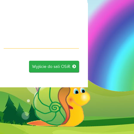
Wyjście do sali OSiR.
