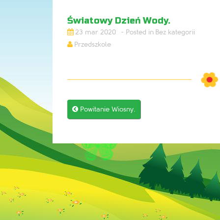
Światowy Dzień Wody.
23 mar 2020
Bez kategorii
Przedszkole
Post

Powitanie Wiosny.
navigation