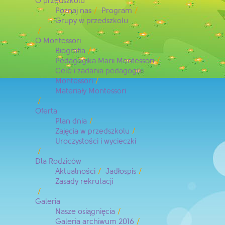
O przedszkolu
Poznaj nas
Program
Grupy w przedszkolu
O Montessori
Biografia
Pedagogika Marii Montessori
Cele i zadania pedagogiki
Montessori
Materiały Montessori
Oferta
Plan dnia
Zajęcia w przedszkolu
Uroczystości i wycieczki
Dla Rodziców
Aktualności
Jadłospis
Zasady rekrutacji
Galeria
Nasze osiągnięcia
Galeria archiwum 2016