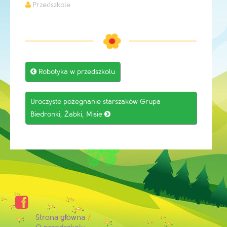
Przedszkole
Post

Robotyka w przedszkolu
navigation
Uroczyste pożegnanie starszaków Grupa
Biedronki, Żabki, Misie


Strona główna