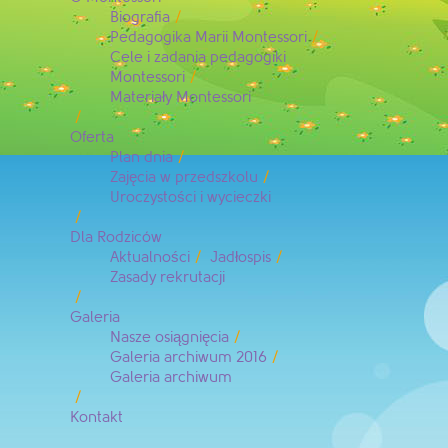
Biografia
Pedagogika Marii Montessori
Cele i zadania pedagogiki
Montessori
Materiały Montessori
Oferta
Plan dnia
Zajęcia w przedszkolu
Uroczystości i wycieczki
Dla Rodziców
Aktualności
Jadłospis
Zasady rekrutacji
Galeria
Nasze osiągnięcia
Galeria archiwum 2016
Galeria archiwum
Kontakt