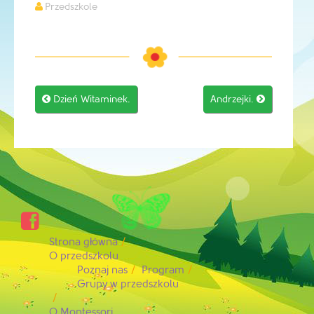
Przedszkole
Post

Dzień Witaminek.
Andrzejki.

navigation

Strona główna
O przedszkolu
Poznaj nas
Program
Grupy w przedszkolu
O Montessori