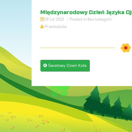
Międzynarodowy Dzień Języka O
19 lut 2021
Bez kategorii
Przedszkole
Post

Światowy Dzień Kota
navigation