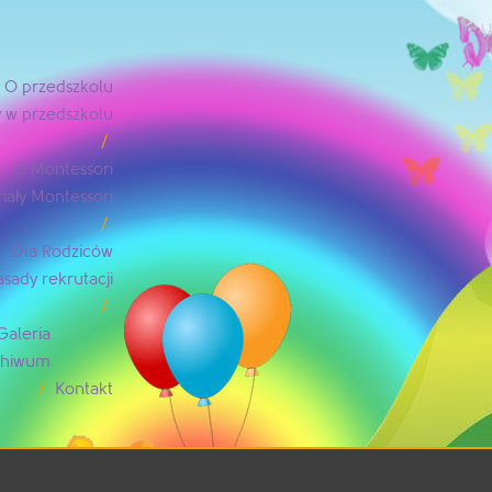
O przedszkolu
 w przedszkolu
O Montessori
iały Montessori
Dla Rodziców
asady rekrutacji
Galeria
rchiwum
Kontakt