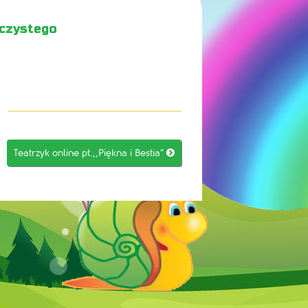
jczystego
Teatrzyk online pt.,,Piękna i Bestia”
