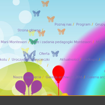
Poznaj nas
Program
Grupy
Strona główna
Marii Montessori
Cele i zadania pedagogiki Montessori
Mater
Oferta
zkolu
Uroczystości i wycieczki
Aktualności
Jadłospis
Z
Nasze osiągnięcia
Galeria archiwum 2016
Galeria a