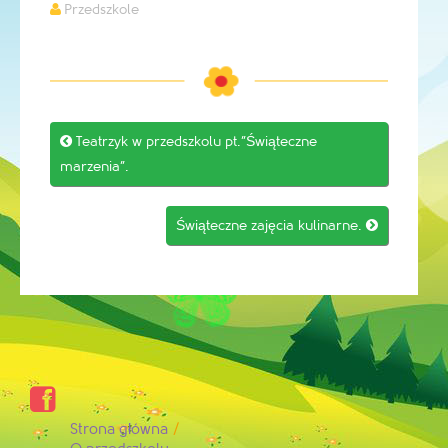
Przedszkole
Post

Teatrzyk w przedszkolu pt.”Świąteczne
navigation
marzenia”.
Świąteczne zajęcia kulinarne.


Strona główna