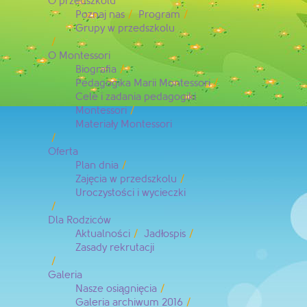
O przedszkolu
Poznaj nas
Program
Grupy w przedszkolu
O Montessori
Biografia
Pedagogika Marii Montessori
Cele i zadania pedagogiki
Montessori
Materiały Montessori
Oferta
Plan dnia
Zajęcia w przedszkolu
Uroczystości i wycieczki
Dla Rodziców
Aktualności
Jadłospis
Zasady rekrutacji
Galeria
Nasze osiągnięcia
Galeria archiwum 2016