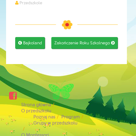
Przedszkole
Post

Bajkoland
Zakończenie Roku Szkolnego

navigation

Strona główna
O przedszkolu
Poznaj nas
Program
Grupy w przedszkolu
O Montessori