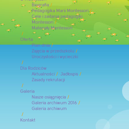
Biografia
Pedagogika Marii Montessori
Cele i zadania pedagogiki
Montessori
Materiały Montessori
Oferta
Plan dnia
Zajęcia w przedszkolu
Uroczystości i wycieczki
Dla Rodziców
Aktualności
Jadłospis
Zasady rekrutacji
Galeria
Nasze osiągnięcia
Galeria archiwum 2016
Galeria archiwum
Kontakt