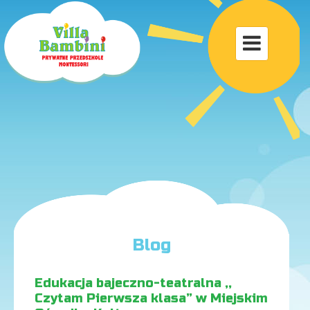
Toggle

navigat
Blog
Edukacja bajeczno-teatralna ,,
Czytam Pierwsza klasa” w Miejskim