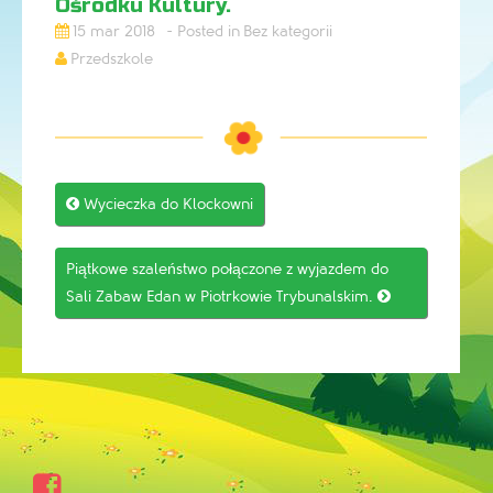
Ośrodku Kultury.
15 mar 2018
Bez kategorii
Przedszkole
Post

Wycieczka do Klockowni
navigation
Piątkowe szaleństwo połączone z wyjazdem do
Sali Zabaw Edan w Piotrkowie Trybunalskim.

