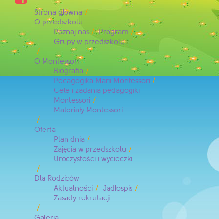
Strona główna
O przedszkolu
Poznaj nas
Program
Grupy w przedszkolu
O Montessori
Biografia
Pedagogika Marii Montessori
Cele i zadania pedagogiki
Montessori
Materiały Montessori
Oferta
Plan dnia
Zajęcia w przedszkolu
Uroczystości i wycieczki
Dla Rodziców
Aktualności
Jadłospis
Zasady rekrutacji
Galeria