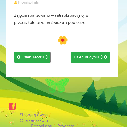
Przedszkole
Zajęcia realizowane w sali rekreacyjnej w
przedszkolu oraz na świeżym powietrzu.
Post

Dzień Teatru :)
Dzień Budyniu :)

navigation

Strona główna
O przedszkolu
Poznaj nas
Program