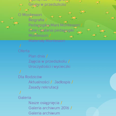
Grupy w przedszkolu
O Montessori
Biografia
Pedagogika Marii Montessori
Cele i zadania pedagogiki
Montessori
Materiały Montessori
Oferta
Plan dnia
Zajęcia w przedszkolu
Uroczystości i wycieczki
Dla Rodziców
Aktualności
Jadłospis
Zasady rekrutacji
Galeria
Nasze osiągnięcia
Galeria archiwum 2016
Galeria archiwum