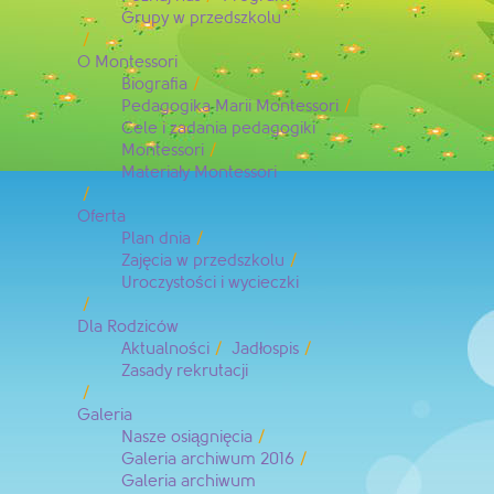
Grupy w przedszkolu
O Montessori
Biografia
Pedagogika Marii Montessori
Cele i zadania pedagogiki
Montessori
Materiały Montessori
Oferta
Plan dnia
Zajęcia w przedszkolu
Uroczystości i wycieczki
Dla Rodziców
Aktualności
Jadłospis
Zasady rekrutacji
Galeria
Nasze osiągnięcia
Galeria archiwum 2016
Galeria archiwum