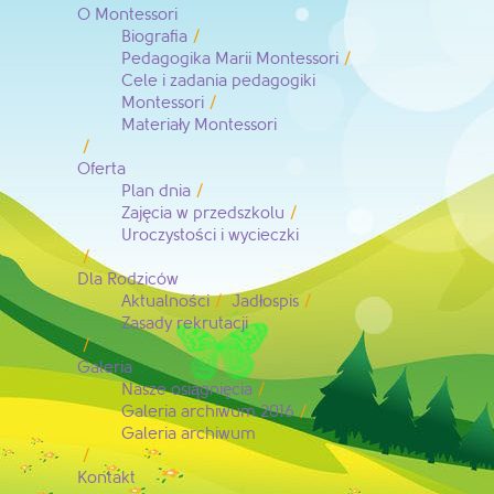
O Montessori
Biografia
Pedagogika Marii Montessori
Cele i zadania pedagogiki
Montessori
Materiały Montessori
Oferta
Plan dnia
Zajęcia w przedszkolu
Uroczystości i wycieczki
Dla Rodziców
Aktualności
Jadłospis
Zasady rekrutacji
Galeria
Nasze osiągnięcia
Galeria archiwum 2016
Galeria archiwum
Kontakt