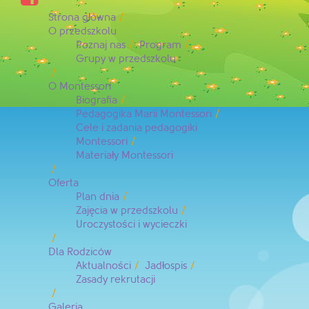
Strona główna
O przedszkolu
Poznaj nas
Program
Grupy w przedszkolu
O Montessori
Biografia
Pedagogika Marii Montessori
Cele i zadania pedagogiki
Montessori
Materiały Montessori
Oferta
Plan dnia
Zajęcia w przedszkolu
Uroczystości i wycieczki
Dla Rodziców
Aktualności
Jadłospis
Zasady rekrutacji
Galeria