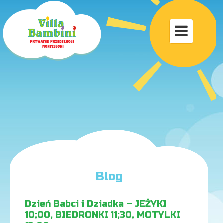
Toggle

navigat
Blog
Dzień Babci i Dziadka – JEŻYKI
10;00, BIEDRONKI 11;30, MOTYLKI