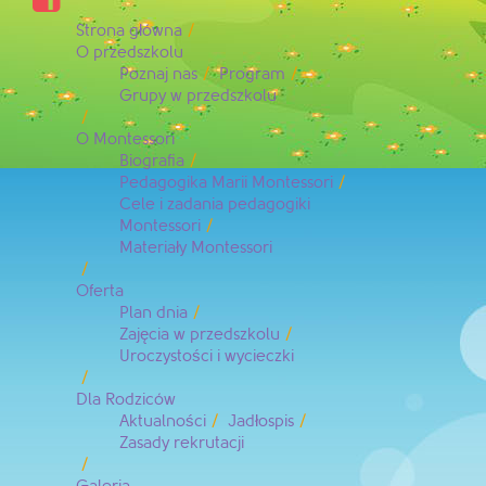
Strona główna
O przedszkolu
Poznaj nas
Program
Grupy w przedszkolu
O Montessori
Biografia
Pedagogika Marii Montessori
Cele i zadania pedagogiki
Montessori
Materiały Montessori
Oferta
Plan dnia
Zajęcia w przedszkolu
Uroczystości i wycieczki
Dla Rodziców
Aktualności
Jadłospis
Zasady rekrutacji