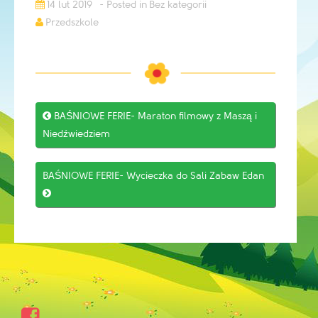
14 lut 2019
Bez kategorii
Przedszkole
Post

BAŚNIOWE FERIE- Maraton filmowy z Maszą i
navigation
Niedźwiedziem
BAŚNIOWE FERIE- Wycieczka do Sali Zabaw Edan

