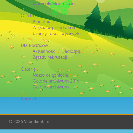
Materiały Montessori
Oferta
Plan dnia
Zajęcia w przedszkolu
Uroczystości i wycieczki
Dla Rodziców
Aktualności
Jadłospis
Zasady rekrutacji
Galeria
Nasze osiągnięcia
Galeria archiwum 2016
Galeria archiwum
Kontakt
© 2026
Villa Bambini