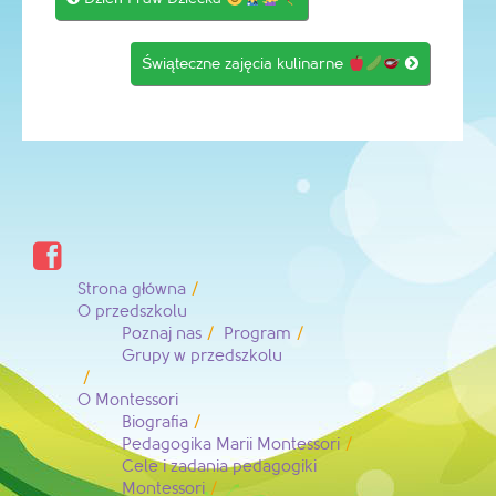
navigation
Świąteczne zajęcia kulinarne


Strona główna
O przedszkolu
Poznaj nas
Program
Grupy w przedszkolu
O Montessori
Biografia
Pedagogika Marii Montessori
Cele i zadania pedagogiki
Montessori