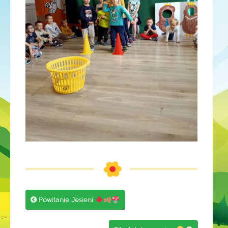
Post

Powitanie Jesieni
navigation