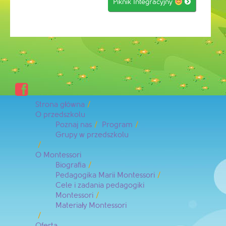
Piknik Integracyjny


Strona główna
O przedszkolu
Poznaj nas
Program
Grupy w przedszkolu
O Montessori
Biografia
Pedagogika Marii Montessori
Cele i zadania pedagogiki
Montessori
Materiały Montessori
Oferta