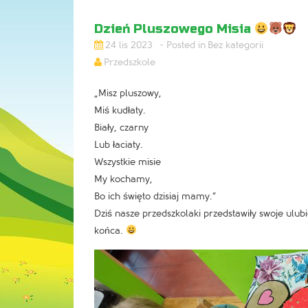
Dzień Pluszowego Misia
24 lis 2023
Bez kategorii
Przedszkole
„Misz pluszowy,
Miś kudłaty.
Biały, czarny
Lub łaciaty.
Wszystkie misie
My kochamy,
Bo ich święto dzisiaj mamy.”
Dziś nasze przedszkolaki przedstawiły swoje ulub
końca.