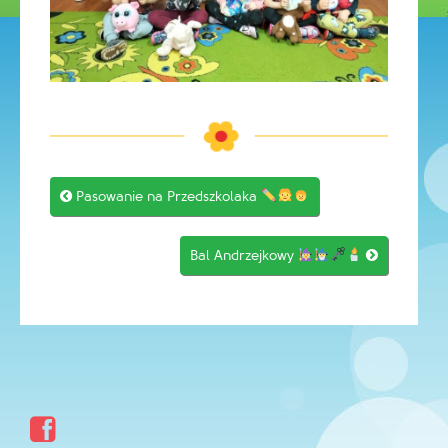
Post

Pasowanie na Przedszkolaka
navigation
Bal Andrzejkowy

