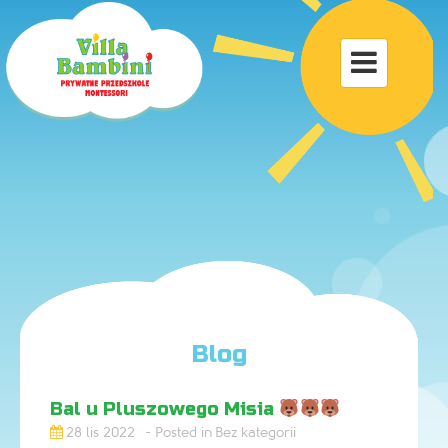
Toggle

navigat
Blog
Bal u Pluszowego Misia
28 lis 2022
Bez kategorii