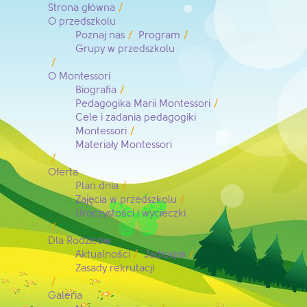
Strona główna
O przedszkolu
Poznaj nas
Program
Grupy w przedszkolu
O Montessori
Biografia
Pedagogika Marii Montessori
Cele i zadania pedagogiki
Montessori
Materiały Montessori
Oferta
Plan dnia
Zajęcia w przedszkolu
Uroczystości i wycieczki
Dla Rodziców
Aktualności
Jadłospis
Zasady rekrutacji
Galeria